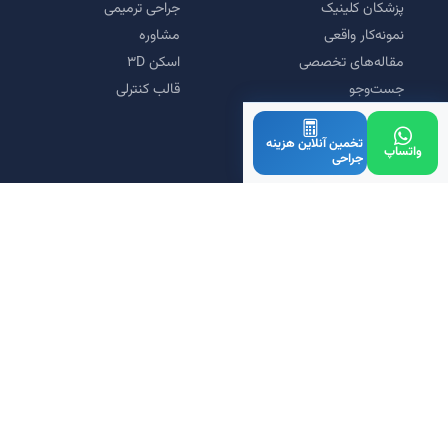
پزشکان کلینیک
جراحی ترمیمی
نمونه‌کار واقعی
مشاوره
مقاله‌های تخصصی
اسکن ۳D
جست‌وجو
قالب کنترلی
سوالات متداول
نوبت‌دهی و رزرو وقت
تخمین آنلاین هزینه
واتساپ
جراحی
تماس با کلینیک
مورد تأیید و همکاری
دانش‌بنیان
سیب سلامت
زرین‌پال
© 1405 کلینیک طراح طب. تمامی حقوق محفوظ است.
حریم خصوصی
قوانین استفاده