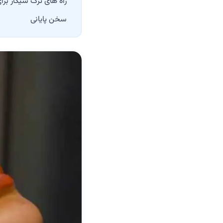
‏راه های ترک سیگار بر
سخن پایانی